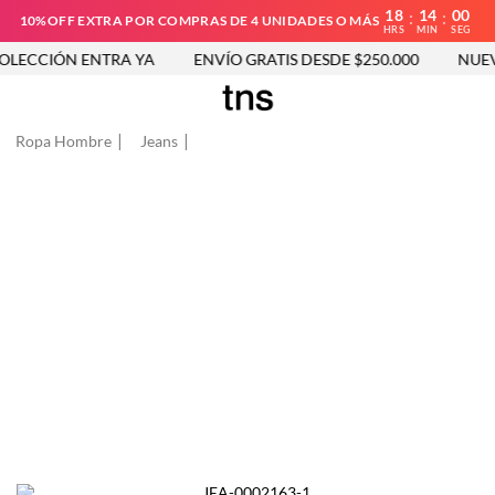
18
13
59
:
:
10%OFF EXTRA POR COMPRAS DE 4 UNIDADES O MÁS
HRS
MIN
SEG
LECCIÓN ENTRA YA
ENVÍO GRATIS DESDE $250.000
NUEVA
Ropa Hombre
Jeans