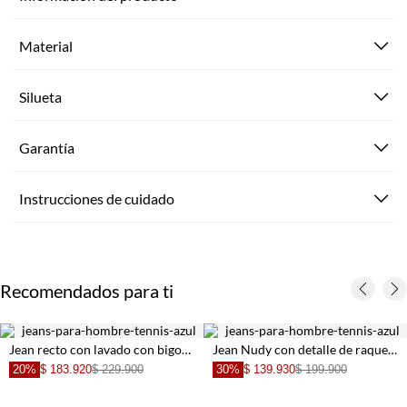
Material
Silueta
Garantía
Instrucciones de cuidado
Recomendados para ti
Jean recto con lavado con bigotes en denim para hombre
Jean Nudy con detalle de raqueta bordada azul de silueta amplia para hombre
20%
$ 183.920
$ 229.900
30%
$ 139.930
$ 199.900