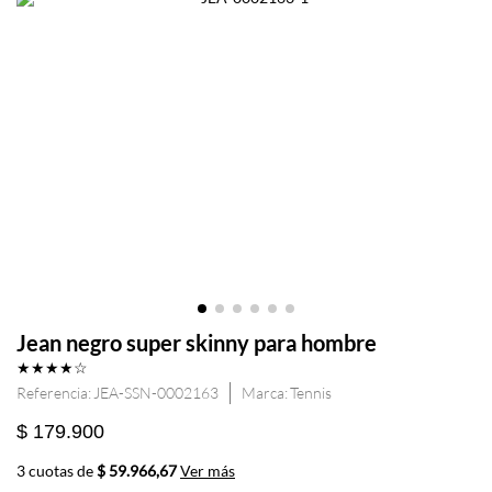
Jean negro super skinny para hombre
★
★
★
★
☆
Referencia
:
JEA-SSN-0002163
Tennis
$ 179.900
3 cuotas de
$ 59.966,67
Ver más