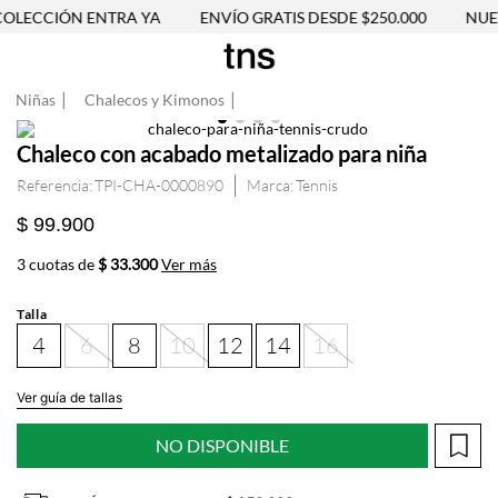
LECCIÓN ENTRA YA
ENVÍO GRATIS DESDE $250.000
NUEV
Niñas
Chalecos y Kimonos
Chaleco con acabado metalizado para niña
Referencia
:
TPI-CHA-0000890
Tennis
$ 99.900
3 cuotas de
$ 33.300
Ver más
Talla
4
6
8
10
12
14
16
Ver guía de tallas
NO DISPONIBLE