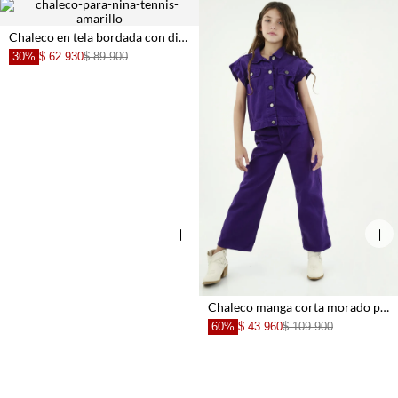
Chaleco en tela bordada con diseño de flores para niña
30%
$ 62.930
$ 89.900
+
+
Chaleco manga corta morado para niña
60%
$ 43.960
$ 109.900