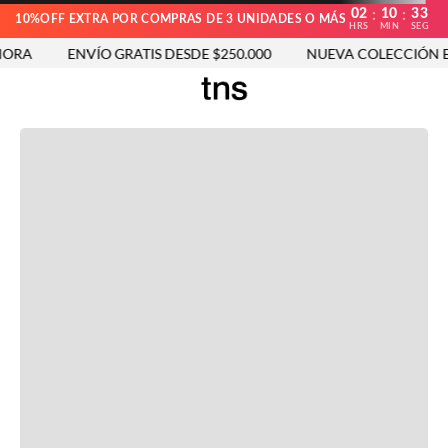
02
10
33
:
:
10%OFF EXTRA POR COMPRAS DE 3 UNIDADES O MÁS
HRS
MIN
SEG
ORA
ENVÍO GRATIS DESDE $250.000
NUEVA COLECCIÓN E