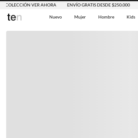
CIÓN VER AHORA
ENVÍO GRATIS DESDE $250.000
NUEVA 
Nuevo
Mujer
Hombre
Kids
TÉRMINOS MÁS BUSCA
Vestidos
1
.
Blusas
2
.
Jeans Mujer
3
.
Chaleco
4
.
Falda
5
.
Vestido
6
.
Chaqueta
7
.
Short
8
.
Bermuda
9
.
Camisetas Mujer
10
.