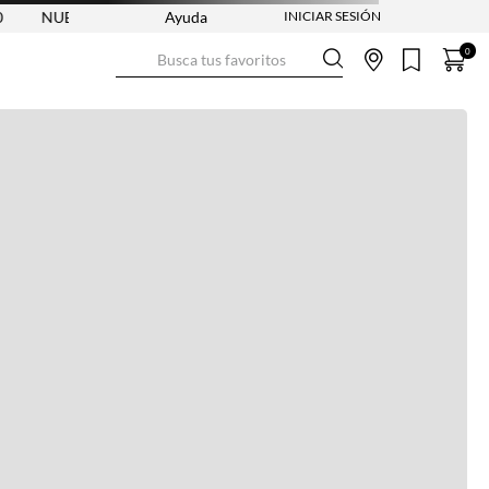
EVA COLECCIÓN VER AHORA
Ayuda
ENVÍO GRATIS DESDE $250.000
Busca tus favoritos
0
Ver más información
Ver más
Ver guía de tallas
NO DISPONIBLE
ENVÍO GRATIS DESDE:
$ 250.000
Ver más
COMPRA SEGURA
Ver más
DEVOLUCIONES SIN COSTO
Ver más