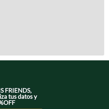
NS FRIENDS,
iza tus datos y
0%OFF