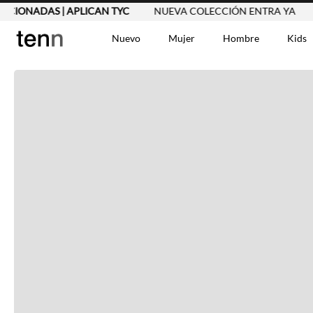
ONADAS | APLICAN TYC
NUEVA COLECCIÓN ENTRA YA
2X1
Nuevo
Mujer
Hombre
Kids
TÉRMINOS MÁS BUSCA
Vestidos
1
.
Blusas
2
.
Jeans Mujer
3
.
Chaleco
4
.
Falda
5
.
Vestido
6
.
Chaqueta
7
.
Short
8
.
Bermuda
9
.
Camisetas Mujer
10
.