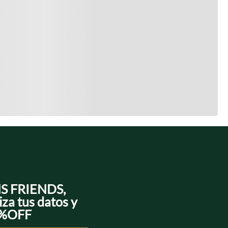
NS FRIENDS,
iza tus datos y
0%OFF