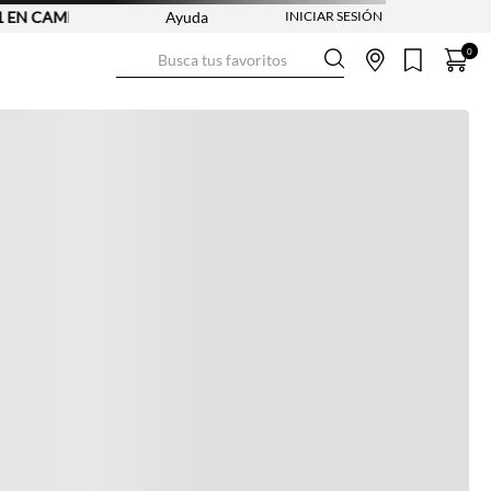
AMISETAS - REF. SELECCIONADAS | APLICAN TYC
Ayuda
Busca tus favoritos
0
Ver más información
Ver más
Ver guía de tallas
NO DISPONIBLE
ENVÍO GRATIS DESDE:
$ 250.000
Ver más
COMPRA SEGURA
Ver más
DEVOLUCIONES SIN COSTO
Ver más