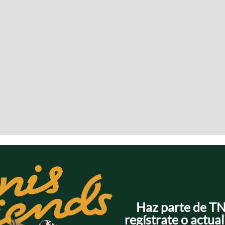
Haz parte de T
regístrate o actual