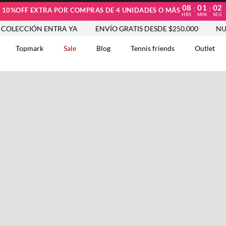
08
01
02
:
:
10%OFF EXTRA POR COMPRAS DE 4 UNIDADES O MÁS
HRS
MIN
SEG
ECCIÓN ENTRA YA
ENVÍO GRATIS DESDE $250.000
NUEVA
Topmark
Sale
Blog
Tennis friends
Outlet
DOS
Comentarios