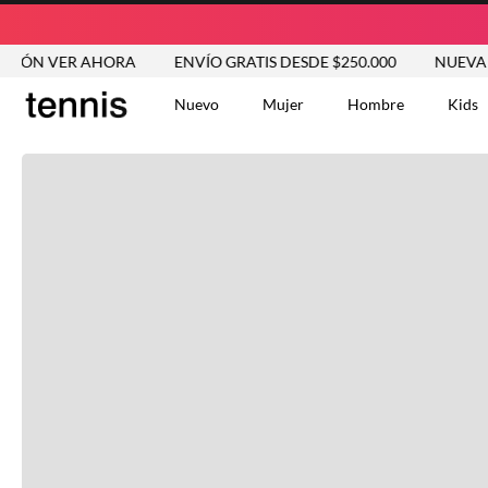
ÓN VER AHORA
ENVÍO GRATIS DESDE $250.000
NUEVA COL
Nuevo
Mujer
Hombre
Kids
TÉRMINOS MÁS BUSCA
Tshirts
1
.
Vestidos
2
.
Jeans Mujer
3
.
Blusas
4
.
Chaleco
5
.
Falda
6
.
Vestido
7
.