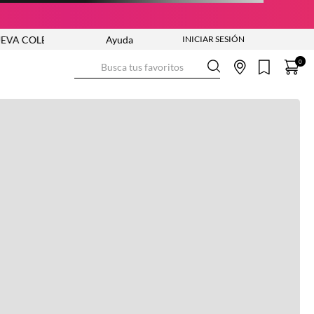
 COLECCIÓN VER AHORA
Ayuda
ENVÍO GRATIS DESDE $250.000
Busca tus favoritos
0
Ver más información
Ver más
Ver guía de tallas
NO DISPONIBLE
ENVÍO GRATIS DESDE:
$ 250.000
Ver más
COMPRA SEGURA
Ver más
DEVOLUCIONES SIN COSTO
Ver más