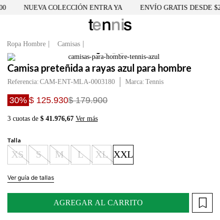
0
NUEVA COLECCIÓN ENTRA YA
ENVÍO GRATIS DESDE $25
Ropa Hombre
Camisas
Camisa preteñida a rayas azul para hombre
Referencia
:
CAM-ENT-MLA-0003180
Tennis
30%
$ 125.930
$ 179.900
3 cuotas de
$ 41.976,67
Ver más
Talla
XS
S
M
L
XL
XXL
Ver guía de tallas
AGREGAR AL CARRITO