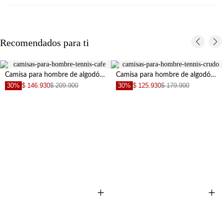
Recomendados para ti
Camisa para hombre de algodón beige fit relajado con acabado lavado
Camisa para hombre de algodón arena fit clásico con logo bordado
30%
$ 146.930
$ 209.900
30%
$ 125.930
$ 179.900
+
+