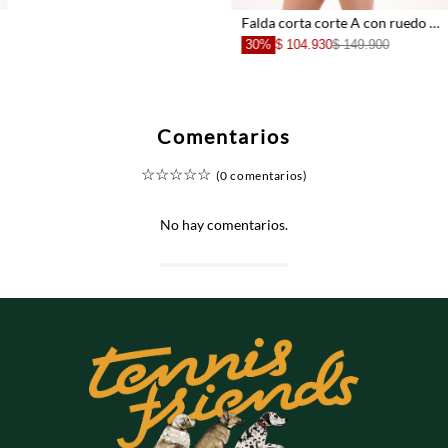
Falda corta corte A con ruedo deshilachado en algodón azul para mujer
30%
$ 104.930
$ 149.900
Comentarios
☆
☆
☆
☆
☆
(0 comentarios)
No hay comentarios.