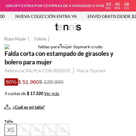
10
05
58
:
:
10%OFF EXTRA POR COMPRAS DE 4 UNIDADES O MÁS
HRS
MIN
SEG
0
NUEVA COLECCIÓN ENTRA YA
ENVÍO GRATIS DESDE $25
Ropa Mujer
Faldas
Falda corta con estampado de girasoles y
bolero para mujer
Referencia
:
FAL-PLA-COR-0000635
Topmark
60%
$ 51.960
$ 129.900
3 cuotas de
$ 17.320
Ver más
¿Cuál es mi talla?
Talla
XS
S
M
L
XL