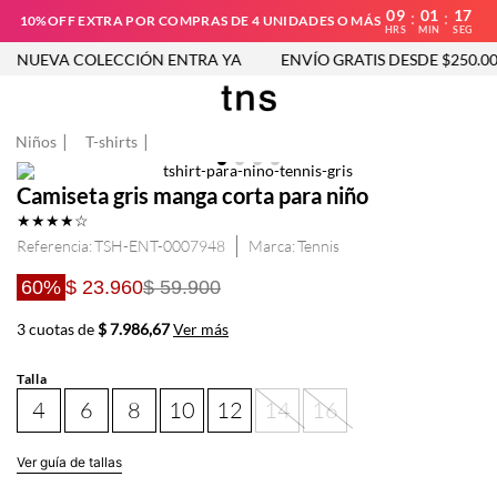
09
01
17
:
:
10%OFF EXTRA POR COMPRAS DE 4 UNIDADES O MÁS
HRS
MIN
SEG
NUEVA COLECCIÓN ENTRA YA
ENVÍO GRATIS DESDE $250.000
Niños
T-shirts
Camiseta gris manga corta para niño
★
★
★
★
☆
Referencia
:
TSH-ENT-0007948
Tennis
60%
$ 23.960
$ 59.900
3 cuotas de
$ 7.986,67
Ver más
Talla
4
6
8
10
12
14
16
Ver guía de tallas