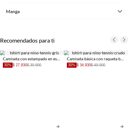
Manga
Recomendados para ti
Camiseta con estampado en espalda gris para niño
Camiseta básica con raqueta bordada crudo para niño
30%
$ 27.930
$ 39.900
30%
$ 34.930
$ 49.900
+
+