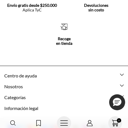
Envío gratis desde $250.000
Devoluciones
Aplica TyC
sin costo
Recoge
en tienda
Centro de ayuda
Mis pedidos
Nosotros
Rastrea tu pedido
Acerca de Tennis
Categorías
Devoluciones
Tennis Ecuador
Nuevo
Información legal
Mi cuenta
Nuestras tiendas
Mujer
Promociones vigentes
0
Cómo comprar
Tns Friends
Hombre
Política de envio y devolución