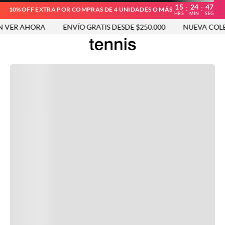
15
24
47
:
:
10%OFF EXTRA POR COMPRAS DE 4 UNIDADES O MÁS
HRS
MIN
SEG
 VER AHORA
ENVÍO GRATIS DESDE $250.000
NUEVA COLE