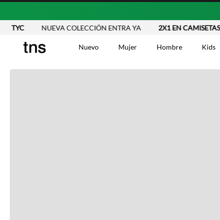
N TYC
NUEVA COLECCIÓN ENTRA YA
2X1 EN CAMISETAS -
Nuevo
Mujer
Hombre
Kids
TÉRMINOS MÁS BUSCA
Vestidos
1
.
Blusas
2
.
Jeans Mujer
3
.
Chaleco
4
.
Falda
5
.
Vestido
6
.
Chaqueta
7
.