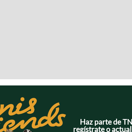
Haz parte de T
regístrate o actual