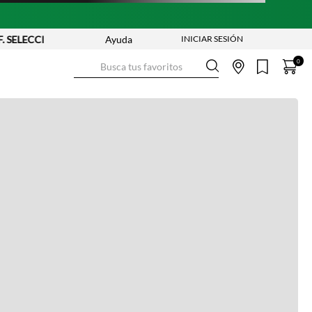
. SELECCIONADAS | APLICAN TYC
Ayuda
Busca tus favoritos
0
Ver más información
Ver más
Ver guía de tallas
NO DISPONIBLE
ENVÍO GRATIS DESDE:
$ 250.000
Ver más
COMPRA SEGURA
Ver más
DEVOLUCIONES SIN COSTO
Ver más