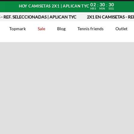
02
30
30
:
:
HOY CAMISETAS 2X1 | APLICAN TYC
HRS
MIN
SEG
 REF. SELECCIONADAS | APLICAN TYC
2X1 EN CAMISETAS - REF
Topmark
Sale
Blog
Tennis friends
Outlet
DOS
Comentarios