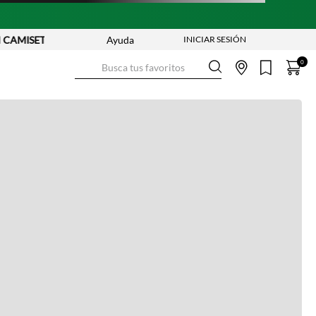
AMISETAS - REF. SELECCIONADAS | APLICAN TYC
Ayuda
Busca tus favoritos
0
Ver más información
Ver más
Ver guía de tallas
NO DISPONIBLE
ENVÍO GRATIS DESDE:
$ 250.000
Ver más
COMPRA SEGURA
Ver más
DEVOLUCIONES SIN COSTO
Ver más