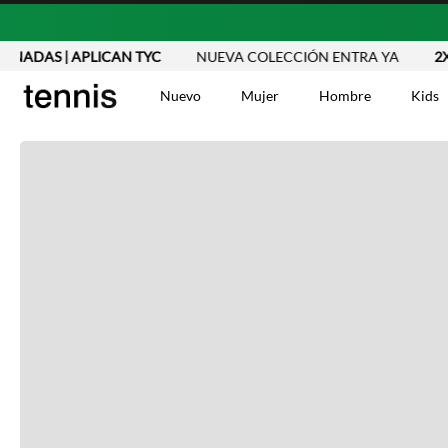
ONADAS | APLICAN TYC
NUEVA COLECCIÓN ENTRA YA
2X1 
Nuevo
Mujer
Hombre
Kids
TÉRMINOS MÁS BUSCA
Vestidos
1
.
Blusas
2
.
Jeans Mujer
3
.
Chaleco
4
.
Falda
5
.
Vestido
6
.
Chaqueta
7
.