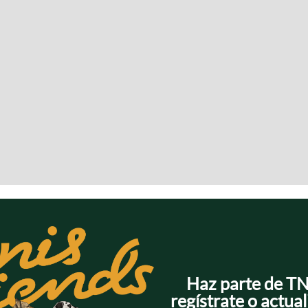
Haz parte de T
regístrate o actual