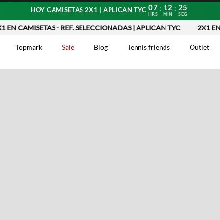
07
12
25
:
:
HOY CAMISETAS 2X1 | APLICAN TYC
HRS
MIN
SEG
EN CAMISETAS - REF. SELECCIONADAS | APLICAN TYC
2X1 EN C
Topmark
Sale
Blog
Tennis friends
Outlet
DOS
Comentarios