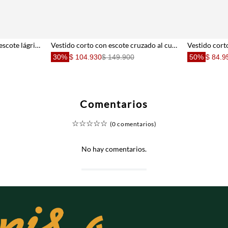
Vestido corto relajado con escote lágrima anudado en verde oliva para mujer
Vestido corto con escote cruzado al cuello en beige y negro para mujer
30%
$ 104.930
$ 149.900
50%
$ 84.9
Comentarios
☆
☆
☆
☆
☆
(0 comentarios)
No hay comentarios.