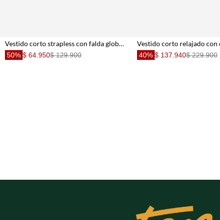
Vestido corto strapless con falda globo café para mujer
50%
$ 64.950
$ 129.900
40%
$ 137.940
$ 229.900