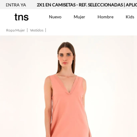
TRA YA
2X1 EN CAMISETAS - REF. SELECCIONADAS | APLICAN T
Nuevo
Mujer
Hombre
Kids
Ropa Mujer
Vestidos
TÉRMINOS MÁS BUSCA
Vestidos
1
.
Blusas
2
.
Jeans Mujer
3
.
Chaleco
4
.
Falda
5
.
Vestido
6
.
Chaqueta
7
.
Short
8
.
Bermuda
9
.
Camisetas Mujer
10
.