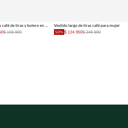
Vestido corto café de tiras y bolero en ruedo para mujer
Vestido largo de tiras café para mujer
50
$ 169.900
50%
$ 124.950
$ 249.900