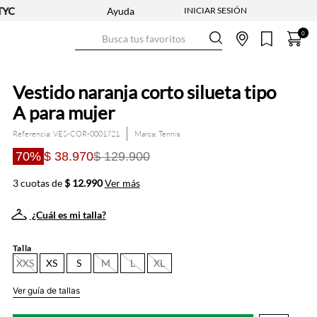
Ayuda
Busca tus favoritos
0
Vestido naranja corto silueta tipo
A para mujer
Referencia
:
VES-COR-0001721
Tennis
70%
$ 38.970
$ 129.900
3 cuotas de
$ 12.990
Ver más
¿Cuál es mi talla?
Talla
XXS
XS
S
M
L
XL
Ver guía de tallas