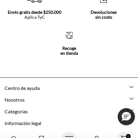
Envío gratis desde $250.000
Devoluciones
Aplica TyC
sin costo
Recoge
en tienda
Centro de ayuda
Mis pedidos
Nosotros
Rastrea tu pedido
Acerca de Tennis
Categorías
Devoluciones
Tennis Ecuador
Nuevo
Información legal
Mi cuenta
Nuestras tiendas
Mujer
Promociones vigentes
0