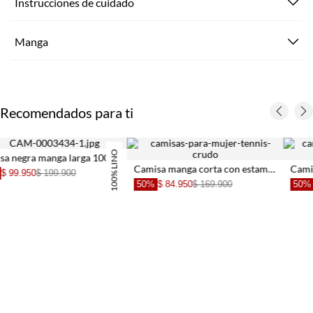
Instrucciones de cuidado
Manga
Recomendados para ti
Camisa manga corta con estampado de peces para mujer
Camisa manga larga holgada rosada para mujer
70%
$ 29.970
$ 99.9
900
50%
$ 64.950
$ 129.900