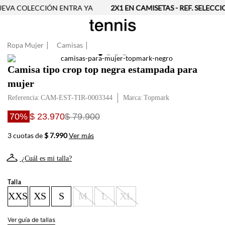
EVA COLECCIÓN ENTRA YA
2X1 EN CAMISETAS - REF. SELECCI
Ropa Mujer
Camisas
Camisa tipo crop top negra estampada para
mujer
Referencia
:
CAM-EST-TIR-0003344
Topmark
70%
$ 23.970
$ 79.900
3 cuotas de
$ 7.990
Ver más
¿Cuál es mi talla?
Talla
XXS
XS
S
M
L
XL
Ver guía de tallas