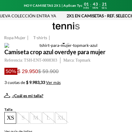
01
43
21
:
:
HOY CAMISETAS 2X1 | Aplican Tyc
HRS
MIN
SEG
EVA COLECCIÓN ENTRA YA
2X1 EN CAMISETAS - REF. SELECC
Ropa Mujer
T-shirts
Camiseta crop azul overdye para mujer
Referencia
:
TSH-ENT-0008303
Topmark
50%
$ 29.950
$ 59.900
3 cuotas de
$ 9.983,33
Ver más
¿Cuál es mi talla?
Talla
XS
S
M
L
XL
Ver guía de tallas