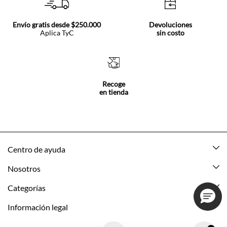
Envío gratis desde $250.000
Devoluciones
Aplica TyC
sin costo
Recoge
en tienda
Centro de ayuda
Mis pedidos
Nosotros
Rastrea tu pedido
Acerca de Tennis
Categorías
Devoluciones
Tennis Ecuador
Nuevo
Información legal
Mi cuenta
Nuestras tiendas
Mujer
Promociones vigentes