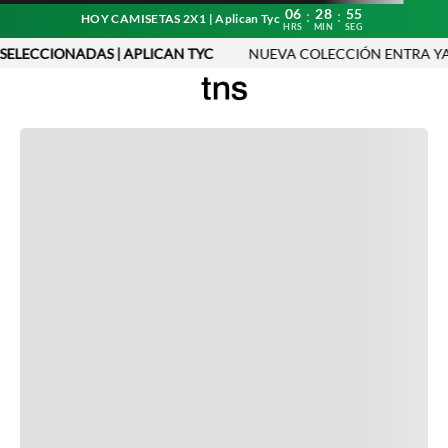
06
28
55
:
:
HOY CAMISETAS 2X1 | Aplican Tyc
HRS
MIN
SEG
 SELECCIONADAS | APLICAN TYC
NUEVA COLECCIÓN ENTRA YA