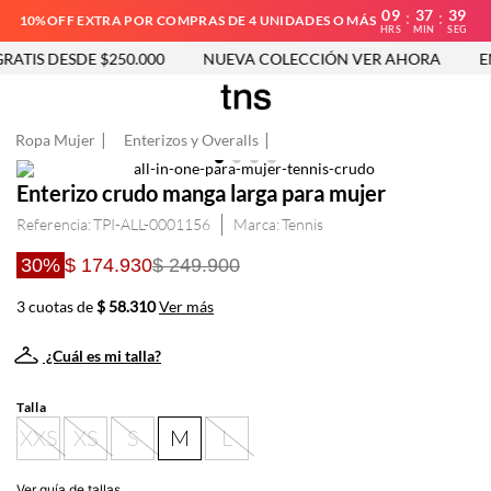
09
37
39
:
:
10%OFF EXTRA POR COMPRAS DE 4 UNIDADES O MÁS
HRS
MIN
SEG
ATIS DESDE $250.000
NUEVA COLECCIÓN VER AHORA
EN
Ropa Mujer
Enterizos y Overalls
Enterizo crudo manga larga para mujer
Referencia
:
TPI-ALL-0001156
Tennis
30%
$ 174.930
$ 249.900
3 cuotas de
$ 58.310
Ver más
¿Cuál es mi talla?
Talla
XXS
XS
S
M
L
Ver guía de tallas