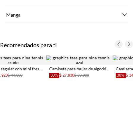
Manga
Recomendados para ti
Camiseta para mujer de algodón azul crop con bordado
Camiseta fit recto con corazón estampado en algodón beige para niña
30%
$ 27.930
$ 39.900
30%
$ 34.930
$ 49.900