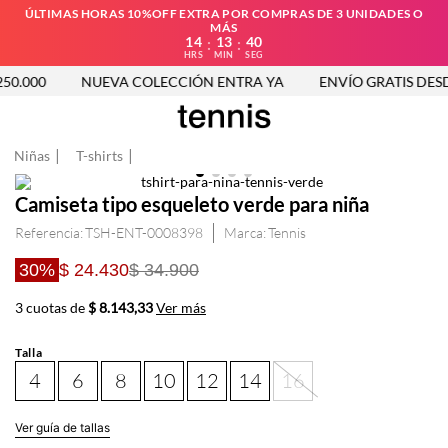
ÚLTIMAS HORAS 10%OFF EXTRA POR COMPRAS DE 3 UNIDADES O
MÁS
14
13
40
:
:
HRS
MIN
SEG
0.000
NUEVA COLECCIÓN ENTRA YA
ENVÍO GRATIS DESDE
Niñas
T-shirts
Camiseta tipo esqueleto verde para niña
Referencia
:
TSH-ENT-0008398
Tennis
30%
$ 24.430
$ 34.900
3 cuotas de
$ 8.143,33
Ver más
Talla
4
6
8
10
12
14
16
Ver guía de tallas