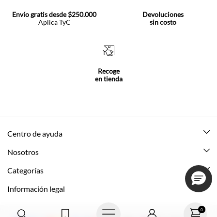
Envío gratis desde $250.000
Devoluciones
Aplica TyC
sin costo
Recoge
en tienda
Centro de ayuda
Mis pedidos
Nosotros
Rastrea tu pedido
Acerca de Tennis
Categorías
Devoluciones
Tennis Ecuador
Nuevo
Información legal
Mi cuenta
Nuestras tiendas
Mujer
Promociones vigentes
0
Cómo comprar
Tns Friends