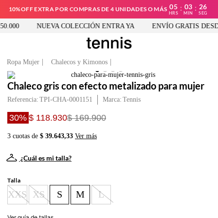
05
03
26
:
:
10%OFF EXTRA POR COMPRAS DE 4 UNIDADES O MÁS
HRS
MIN
SEG
.000
NUEVA COLECCIÓN ENTRA YA
ENVÍO GRATIS DESDE 
Ropa Mujer
Chalecos y Kimonos
Chaleco gris con efecto metalizado para mujer
Referencia
:
TPI-CHA-0001151
Tennis
30%
$ 118.930
$ 169.900
3 cuotas de
$ 39.643,33
Ver más
¿Cuál es mi talla?
Talla
XXS
XS
S
M
L
Ver guía de tallas