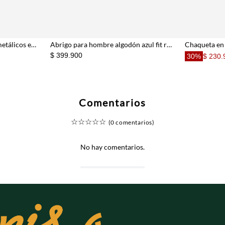
Abrigo recto con broches metálicos en algodón beige para hombre
Abrigo para hombre algodón azul fit recto con borreguito
$ 399.900
30%
$ 230.
Comentarios
☆
☆
☆
☆
☆
(0 comentarios)
No hay comentarios.