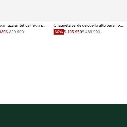
Chaqueta en gamuza sintética negra para hombre
Chaqueta verde de cuello alto para hombre
930
$ 329.900
60%
$ 195.960
$ 489.900