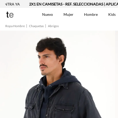
A YA
2X1 EN CAMISETAS - REF. SELECCIONADAS | APLICAN TYC
Nuevo
Mujer
Hombre
Kids
Ropa Hombre
Chaquetas
Abrigos
TÉRMINOS MÁS BUSCA
Vestidos
1
.
Blusas
2
.
Jeans Mujer
3
.
Chaleco
4
.
Falda
5
.
Vestido
6
.
Chaqueta
7
.
Short
8
.
Bermuda
9
.
Camisetas Mujer
10
.