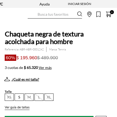
Ayuda
Busca tus favoritos
0
Chaqueta negra de textura
acolchada para hombre
Referencia
:
ABR-ABR-0001242
Tennis
60%
$ 195.960
$ 489.900
3 cuotas de
$ 65.320
Ver más
¿Cuál es mi talla?
Talla
XS
S
M
L
XL
Ver guía de tallas