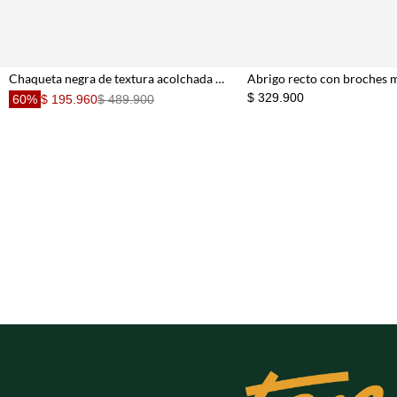
Chaqueta negra de textura acolchada para hombre
$ 329.900
60%
$ 195.960
$ 489.900