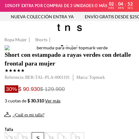
02
04
52
:
:
10%OFF EXTRA POR COMPRAS DE 3 UNIDADES O MÁS
HRS
MIN
SEG
NUEVA COLECCIÓN ENTRA YA
ENVÍO GRATIS DESDE $250.
Ropa Mujer
Shorts
Short con estampado a rayas verdes con detalle
frontal para mujer
★
★
★
★
★
Referencia
:
BER-TAL-PLA-0001191
Topmark
30%
$ 90.930
$ 129.900
3 cuotas de
$ 30.310
Ver más
¿Cuál es mi talla?
Talla
XXS
XS
S
M
L
XL