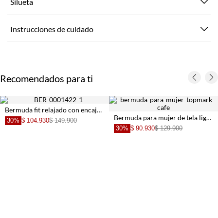
Silueta
Instrucciones de cuidado
Recomendados para ti
Bermuda fit relajado con encaje de hojas crudo para mujer
Bermuda para mujer de tela ligera arena corte relajado con pliegues
30%
$ 104.930
$ 149.900
30%
$ 90.930
$ 129.900