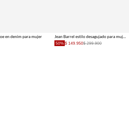
hoe en denim para mujer
Jean Barrel estilo desagujado para mujer
50%
$ 149.950
$ 299.900