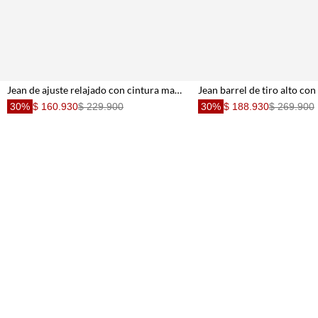
Jean de ajuste relajado con cintura marcada en denim para mujer
30%
$ 160.930
$ 229.900
30%
$ 188.930
$ 269.900