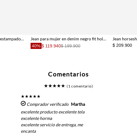
Jean barrel de tiro alto con estampado en denim oscuro para mujer
Jean para mujer en denim negro fit holgado con lavado sólido
Jean horses
$ 209.900
40%
$ 119.940
$ 199.900
Comentarios
★
★
★
★
★
(1 comentario)
★
★
★
★
★
Comprador verificado
Martha
excelente producto excelente tela
excelente horma
excelente servicio de entrega, me
encanta