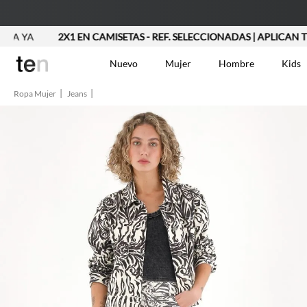
YA
2X1 EN CAMISETAS - REF. SELECCIONADAS | APLICAN TYC
Nuevo
Mujer
Hombre
Kids
Ropa Mujer
Jeans
TÉRMINOS MÁS BUSCA
Vestidos
1
.
Blusas
2
.
Jeans Mujer
3
.
Chaleco
4
.
Falda
5
.
Vestido
6
.
Chaqueta
7
.
Short
8
.
Bermuda
9
.
Camisetas Mujer
10
.