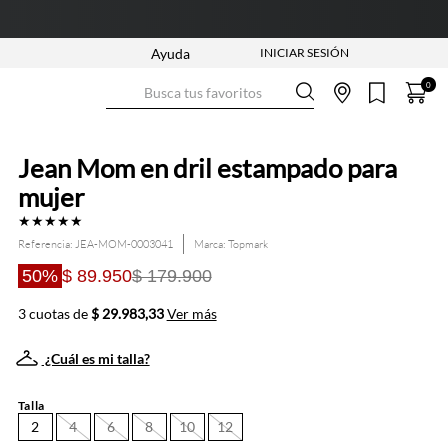
Ayuda
Busca tus favoritos
0
Jean Mom en dril estampado para
mujer
★
★
★
★
★
Referencia
:
JEA-MOM-0003041
Topmark
50%
$ 89.950
$ 179.900
3 cuotas de
$ 29.983,33
Ver más
¿Cuál es mi talla?
Talla
2
4
6
8
10
12