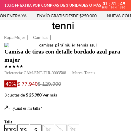
01
31
49
:
:
10%OFF EXTRA POR COMPRAS DE 3 UNIDADES O MÁS
HRS
MIN
SEG
N ENTRA YA
ENVÍO GRATIS DESDE $250.000
NUEVA COLE
Ropa Mujer
Camisas
Camisa de tiras con detalle bordado azul para
mujer
★
★
★
★
★
Referencia
:
CAM-ENT-TIR-0003508
Tennis
40%
$ 77.940
$ 129.900
3 cuotas de
$ 25.980
Ver más
¿Cuál es mi talla?
Talla
XXS
XS
S
M
L
XL