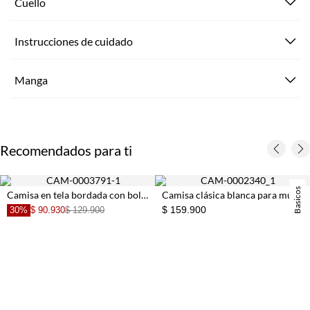
Cuello
Instrucciones de cuidado
Manga
Recomendados para ti
Basicos
Camisa en tela bordada con boleros negra con detalle fruncido para mujer
Camisa clásica blanca para mujer
$ 159.900
30%
$ 90.930
$ 129.900