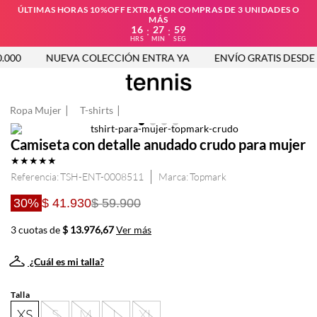
ÚLTIMAS HORAS 10%OFF EXTRA POR COMPRAS DE 3 UNIDADES O
MÁS
16
27
59
:
:
HRS
MIN
SEG
000
NUEVA COLECCIÓN ENTRA YA
ENVÍO GRATIS DESDE $2
Ropa Mujer
T-shirts
Camiseta con detalle anudado crudo para mujer
★
★
★
★
★
Referencia
:
TSH-ENT-0008511
Topmark
30%
$ 41.930
$ 59.900
3 cuotas de
$ 13.976,67
Ver más
¿Cuál es mi talla?
Talla
XS
S
M
L
XL