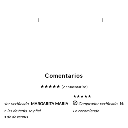
+
+
Comentarios
★
★
★
★
★
(2 comentarios)
★
★
★
★
★
★
ador verificado
MARGARITA MARIA
Comprador verificado
Nata
an las de tenis, soy fiel
Lo recomiendo
ra de de tennis