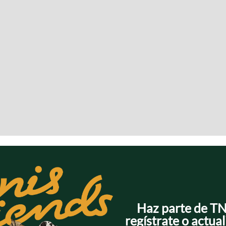
Haz parte de T
regístrate o actual