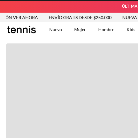
ÚLTIMA
ÓN VER AHORA
ENVÍO GRATIS DESDE $250.000
NUEVA COL
Nuevo
Mujer
Hombre
Kids
TÉRMINOS MÁS BUSCA
Tshirts
1
.
Vestidos
2
.
Jeans Mujer
3
.
Blusas
4
.
Chaleco
5
.
Falda
6
.
Vestido
7
.