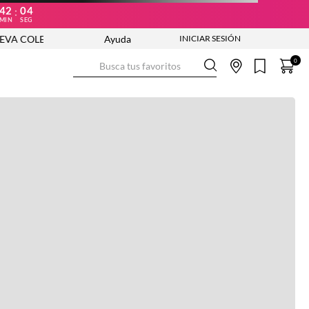
42
04
:
MIN
SEG
 COLECCIÓN VER AHORA
Ayuda
ENVÍO GRATIS DESDE $250.000
Busca tus favoritos
0
Ver más información
Ver más
Ver guía de tallas
NO DISPONIBLE
ENVÍO GRATIS DESDE:
$ 250.000
Ver más
COMPRA SEGURA
Ver más
DEVOLUCIONES SIN COSTO
Ver más