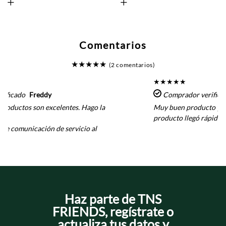
+
+
Comentarios
★
★
★
★
★
(2 comentarios)
★
★
★
★
★
rificado
Freddy
Comprador verifica
 productos son excelentes. Hago la
Muy buen producto y e
producto llegó rápido 👌
 de comunicación de servicio al
Haz parte de TNS
FRIENDS, regístrate o
actualiza tus datos y