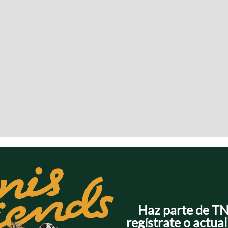
Haz parte de T
regístrate o actual