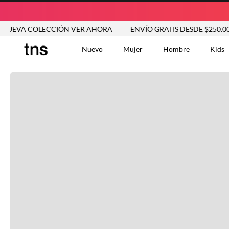
VA COLECCIÓN VER AHORA
ENVÍO GRATIS DESDE $250.000
Nuevo
Mujer
Hombre
Kids
TÉRMINOS MÁS BUSCA
Tshirts
1
.
Vestidos
2
.
Jeans Mujer
3
.
Blusas
4
.
Chaleco
5
.
Falda
6
.
Chaqueta
7
.