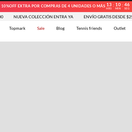
13
10
45
:
:
10%OFF EXTRA POR COMPRAS DE 4 UNIDADES O MÁS
HRS
MIN
SEG
NUEVA COLECCIÓN ENTRA YA
ENVÍO GRATIS DESDE $250.0
Topmark
Sale
Blog
Tennis friends
Outlet
DOS
Comentarios