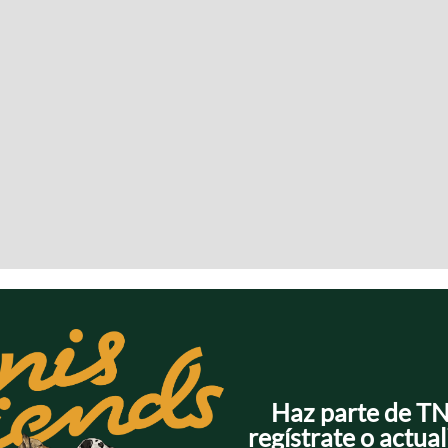
Haz parte de T
regístrate o actual