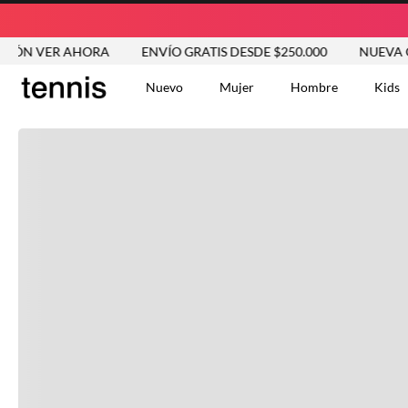
ÓN VER AHORA
ENVÍO GRATIS DESDE $250.000
NUEVA COL
Nuevo
Mujer
Hombre
Kids
TÉRMINOS MÁS BUSCA
Tshirts
1
.
Vestidos
2
.
Jeans Mujer
3
.
Blusas
4
.
Chaleco
5
.
Falda
6
.
Chaqueta
7
.