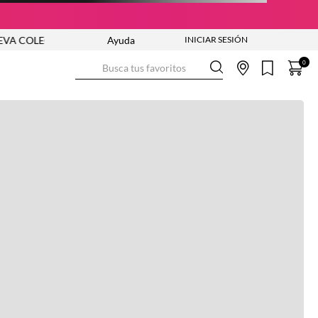
 COLECCIÓN VER AHORA
Ayuda
ENVÍO GRATIS DESDE $250.000
Busca tus favoritos
0
Ver más información
Ver más
Ver guía de tallas
NO DISPONIBLE
ENVÍO GRATIS DESDE:
$ 250.000
Ver más
COMPRA SEGURA
Ver más
DEVOLUCIONES SIN COSTO
Ver más