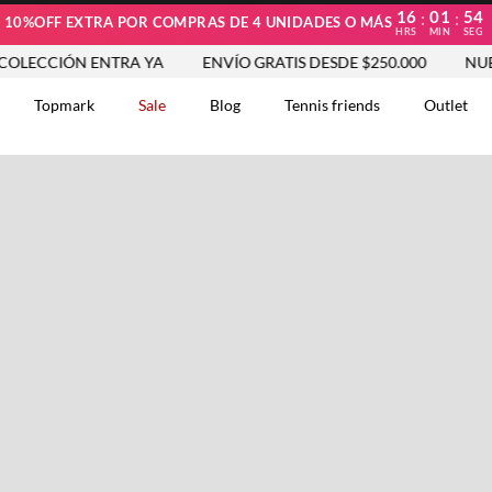
16
01
54
:
:
10%OFF EXTRA POR COMPRAS DE 4 UNIDADES O MÁS
HRS
MIN
SEG
ECCIÓN ENTRA YA
ENVÍO GRATIS DESDE $250.000
NUEVA
Topmark
Sale
Blog
Tennis friends
Outlet
DOS
Comentarios