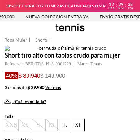
12
29
38
:
:
10%OFF EXTRA POR COMPRAS DE 4 UNIDADES O MÁS
HRS
MIN
SEG
0.000
NUEVA COLECCIÓN ENTRA YA
ENVÍO GRATIS DESDE
Ropa Mujer
Shorts
Short tiro alto con tablas crudo para mujer
Referencia
:
BER-TRA-PLA-0001229
Tennis
40%
$ 89.940
$ 149.900
3 cuotas de
$ 29.980
Ver más
¿Cuál es mi talla?
Talla
XXS
XS
S
M
L
XL
Ver guía de tallas