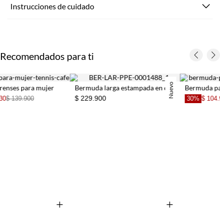
Instrucciones de cuidado
Recomendados para ti
Nuevo
Bermuda larga estampada en denim para mujer
Bermuda para mujer de denim azul claro fit relajado
$ 229.900
30%
$ 104.930
$ 149.900
+
+