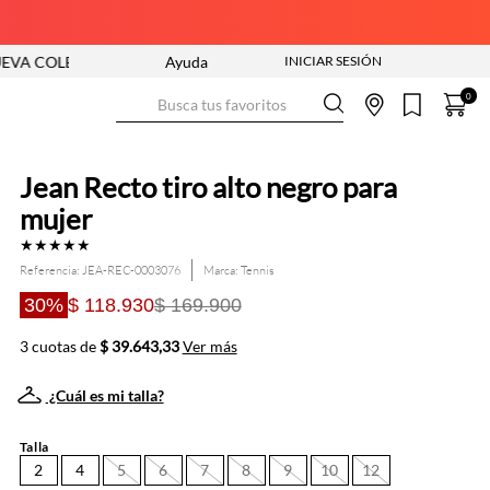
ECCIÓN ENTRA YA
Ayuda
ENVÍO GRATIS DESDE $250.000
Busca tus favoritos
0
Jean Recto tiro alto negro para
mujer
★
★
★
★
★
Referencia
:
JEA-REC-0003076
Tennis
30%
$ 118.930
$ 169.900
3 cuotas de
$ 39.643,33
Ver más
¿Cuál es mi talla?
Talla
2
4
5
6
7
8
9
10
12