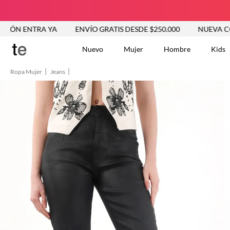
TRA YA
ENVÍO GRATIS DESDE $250.000
NUEVA COLECCIÓ
Nuevo
Mujer
Hombre
Kids
Ropa Mujer
Jeans
TÉRMINOS MÁS BUSCA
Vestidos
1
.
Blusas
2
.
Jeans Mujer
3
.
Chaleco
4
.
Falda
5
.
Vestido
6
.
Chaqueta
7
.
Short
8
.
Bermuda
9
.
Camisetas Mujer
10
.