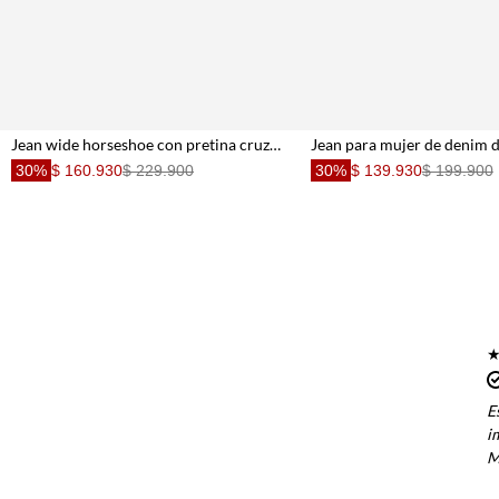
Jean wide horseshoe con pretina cruzada en algodón azul lavado para mujer
30%
$ 160.930
$ 229.900
30%
$ 139.930
$ 199.900
E
i
M