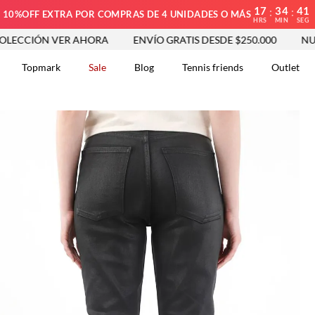
17
34
40
:
:
10%OFF EXTRA POR COMPRAS DE 4 UNIDADES O MÁS
HRS
MIN
SEG
N VER AHORA
ENVÍO GRATIS DESDE $250.000
NUEVA COL
Topmark
Sale
Blog
Tennis friends
Outlet
DOS