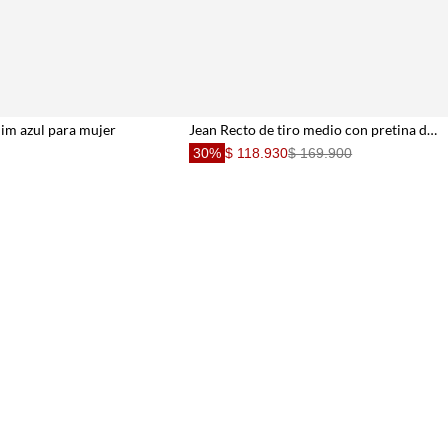
lim azul para mujer
Jean Recto de tiro medio con pretina desflecada para mujer
30%
$ 118.930
$ 169.900