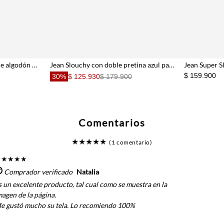
Jean para mujer de denim de algodón azul claro fit recto con lavado degradé
Jean Slouchy con doble pretina azul para mujer
Jean Super S
$ 159.900
30%
$ 125.930
$ 179.900
Comentarios
★
★
★
★
★
(1 comentario)
★
★
★
★
★
Comprador verificado
Natalia
s un excelente producto, tal cual como se muestra en la
magen de la página.
e gustó mucho su tela. Lo recomiendo 100%