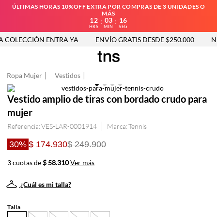
ÚLTIMAS HORAS 10%OFF EXTRA POR COMPRAS DE 3 UNIDADES O
MÁS
12
03
16
:
:
HRS
MIN
SEG
COLECCIÓN ENTRA YA
ENVÍO GRATIS DESDE $250.000
NU
Ropa Mujer
Vestidos
Vestido amplio de tiras con bordado crudo para
mujer
Referencia
:
VES-LAR-0001914
Tennis
30%
$ 174.930
$ 249.900
3 cuotas de
$ 58.310
Ver más
¿Cuál es mi talla?
Talla