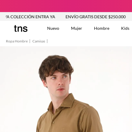
CCIÓN ENTRA YA
ENVÍO GRATIS DESDE $250.000
NUEVA 
Nuevo
Mujer
Hombre
Kids
Ropa Hombre
Camisas
TÉRMINOS MÁS BUSCA
Vestidos
1
.
Blusas
2
.
Jeans Mujer
3
.
Chaleco
4
.
Falda
5
.
Vestido
6
.
Chaqueta
7
.
Short
8
.
Bermuda
9
.
Camisetas Mujer
10
.