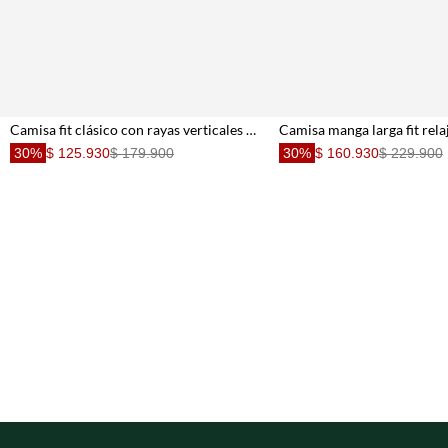
Camisa fit clásico con rayas verticales en lino beige para hombre
30%
$ 125.930
$ 179.900
30%
$ 160.930
$ 229.900