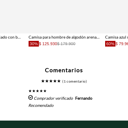
Camisa manga larga fit relajado con botones tono a tono de lino beige para hombre
Camisa para hombre de algodón arena fit clásico con logo bordado
Camisa azul
30%
$ 125.930
$ 179.900
60%
$ 79.9
Comentarios
★
★
★
★
★
(1 comentario)
★
★
★
★
★
Comprador verificado
Fernando
Recomendado