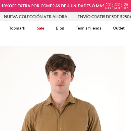
12
42
24
:
:
10%OFF EXTRA POR COMPRAS DE 4 UNIDADES O MÁS
HRS
MIN
SEG
COLECCIÓN VER AHORA
ENVÍO GRATIS DESDE $250.000
N
Topmark
Sale
Blog
Tennis friends
Outlet
DOS