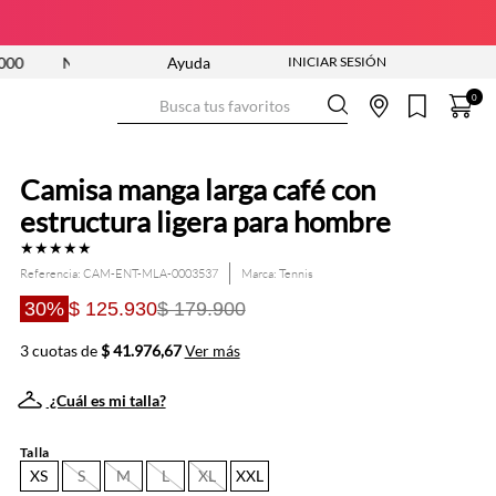
UEVA COLECCIÓN ENTRA YA
Ayuda
ENVÍO GRATIS DESDE $250.000
Busca tus favoritos
0
Camisa manga larga café con
estructura ligera para hombre
★
★
★
★
★
Referencia
:
CAM-ENT-MLA-0003537
Tennis
30%
$ 125.930
$ 179.900
3 cuotas de
$ 41.976,67
Ver más
¿Cuál es mi talla?
Talla
XS
S
M
L
XL
XXL