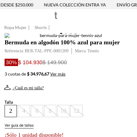
DESDE $250.000
NUEVA COLECCIÓN ENTRA YA
ENVÍO GRAT
Ropa Mujer
Shorts
Bermuda en algodón 100% azul para mujer
Referencia
:
BER-TAL-PPE-0001209
Tennis
30%
$ 104.930
$ 149.900
3 cuotas de
$ 34.976,67
Ver más
¿Cuál es mi talla?
Talla
2
4
6
8
10
12
Ver guía de tallas
¡Sólo 1 unidad disponible!