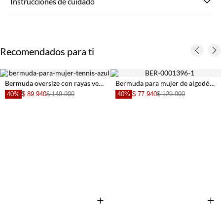
Instrucciones de cuidado
Recomendados para ti
Bermuda oversize con rayas verticales en azul para mujer
Bermuda para mujer de algodón blanco fit relajado con abertura lateral
40%
$ 89.940
$ 149.900
40%
$ 77.940
$ 129.900
+
+