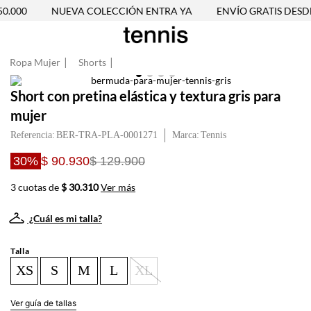
.000
NUEVA COLECCIÓN ENTRA YA
ENVÍO GRATIS DESDE 
Ropa Mujer
Shorts
Short con pretina elástica y textura gris para
mujer
Referencia
:
BER-TRA-PLA-0001271
Tennis
30%
$ 90.930
$ 129.900
3 cuotas de
$ 30.310
Ver más
¿Cuál es mi talla?
Talla
XS
S
M
L
XL
Ver guía de tallas