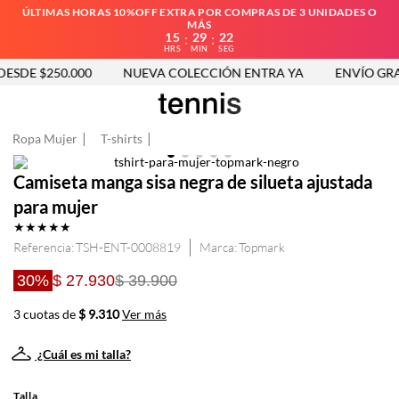
ÚLTIMAS HORAS 10%OFF EXTRA POR COMPRAS DE 3 UNIDADES O
MÁS
15
29
22
:
:
HRS
MIN
SEG
ESDE $250.000
NUEVA COLECCIÓN ENTRA YA
ENVÍO GRATI
Ropa Mujer
T-shirts
Camiseta manga sisa negra de silueta ajustada
para mujer
★
★
★
★
★
Referencia
:
TSH-ENT-0008819
Topmark
30%
$ 27.930
$ 39.900
3 cuotas de
$ 9.310
Ver más
¿Cuál es mi talla?
Talla