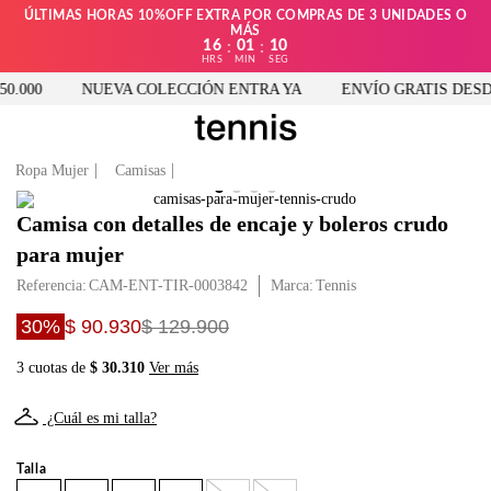
ÚLTIMAS HORAS 10%OFF EXTRA POR COMPRAS DE 3 UNIDADES O
MÁS
16
01
10
:
:
HRS
MIN
SEG
.000
NUEVA COLECCIÓN ENTRA YA
ENVÍO GRATIS DESDE 
Ropa Mujer
Camisas
Camisa con detalles de encaje y boleros crudo
para mujer
Referencia
:
CAM-ENT-TIR-0003842
Tennis
30%
$ 90.930
$ 129.900
3 cuotas de
$ 30.310
Ver más
¿Cuál es mi talla?
Talla