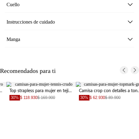
Cuello
Instrucciones de cuidado
Manga
Recomendados para ti
Top strapless para mujer en tejido suave beige entallado con botones asimétricos
Camisa crop con detalles a tono gris para mujer
30%
$ 118.930
$ 169.900
30%
$ 62.930
$ 89.900