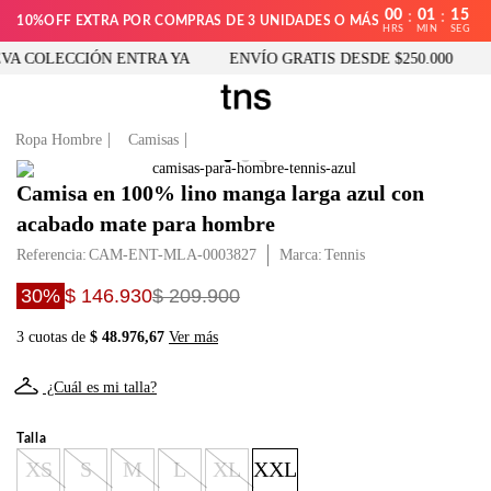
00
01
15
:
:
10%OFF EXTRA POR COMPRAS DE 3 UNIDADES O MÁS
HRS
MIN
SEG
A COLECCIÓN ENTRA YA
ENVÍO GRATIS DESDE $250.000
N
Ropa Hombre
Camisas
Camisa en 100% lino manga larga azul con
acabado mate para hombre
Referencia
:
CAM-ENT-MLA-0003827
Tennis
30%
$ 146.930
$ 209.900
3 cuotas de
$ 48.976,67
Ver más
¿Cuál es mi talla?
Talla
XS
S
M
L
XL
XXL