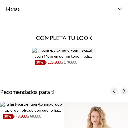
Manga
COMPLETA TU LOOK
Jean Mom en denim tono medio azul para mujer
30%
$ 125.930
$ 179.900
Recomendados para ti
Top crop holgado con cuello halter cruzado en encaje blanco para mujer
30%
$ 48.930
$ 69.900
+