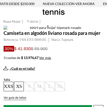
TIS DESDE $250.000
NUEVA COLECCIÓN VER AHORA
ENV
Ropa Mujer
T-shirts
Camiseta en algodón liviano rosada para mujer
Referencia
:
TSH-ENT-0009185
Topmark
30%
$ 41.930
$ 59.900
3 cuotas de
$ 13.976,67
Ver más
¿Cuál es mi talla?
Talla
XXS
XS
S
M
L
XL
Ver guía de tallas