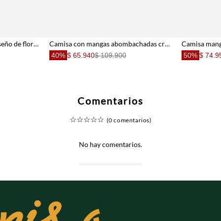
Camisa crudo tejida con diseño de flores para mujer
Camisa con mangas abombachadas crudo para mujer
40%
$ 65.940
$ 109.900
50%
$ 74.9
Comentarios
☆
☆
☆
☆
☆
(0 comentarios)
No hay comentarios.