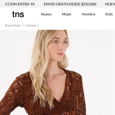
 ENTRA YA
ENVÍO GRATIS DESDE $250.000
NUEVA COLECC
Nuevo
Mujer
Hombre
Kids
Ropa Mujer
Camisas
TÉRMINOS MÁS BUSCA
Vestidos
1
.
Blusas
2
.
Jeans Mujer
3
.
Chaleco
4
.
Falda
5
.
Vestido
6
.
Chaqueta
7
.
Short
8
.
Bermuda
9
.
Camisetas Mujer
10
.