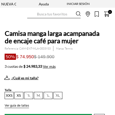
OLECCIÓN ENTRA YA
Ayuda
ENVÍO GRATIS DESDE $250.000
Busca tus favoritos
0
Camisa manga larga acampanada
de encaje café para mujer
Referencia
:
CAM-ENT-MLA-0003933
Tennis
50%
$ 74.950
$ 149.900
3 cuotas de
$ 24.983,33
Ver más
¿Cuál es mi talla?
Talla
XXS
XS
S
M
L
XL
Ver guía de tallas