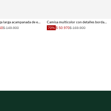
Camisa manga larga acampanada de encaje café para mujer
Camisa multicolor con detalles bordados para mujer
50
$ 149.900
70%
$ 50.970
$ 169.900