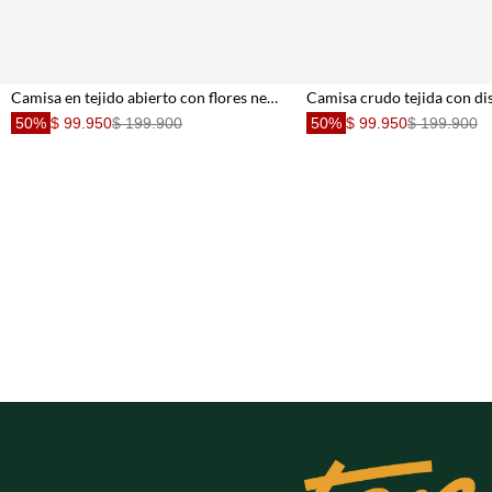
Camisa en tejido abierto con flores negra para mujer
50%
$ 99.950
$ 199.900
50%
$ 99.950
$ 199.900