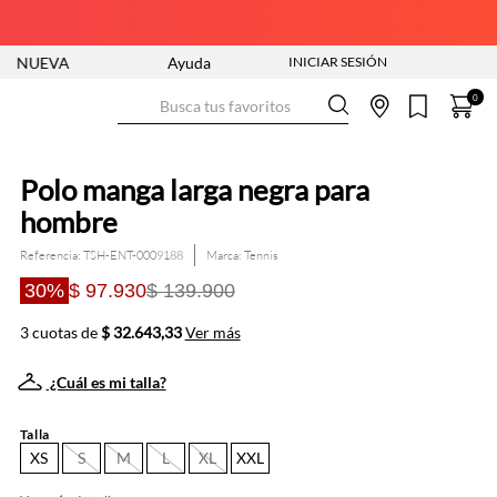
A COLECCIÓN ENTRA YA
Ayuda
ENVÍO GRATIS DESDE $250.000
Busca tus favoritos
0
Polo manga larga negra para
hombre
Referencia
:
TSH-ENT-0009188
Tennis
30%
$ 97.930
$ 139.900
3 cuotas de
$ 32.643,33
Ver más
¿Cuál es mi talla?
Talla
XS
S
M
L
XL
XXL