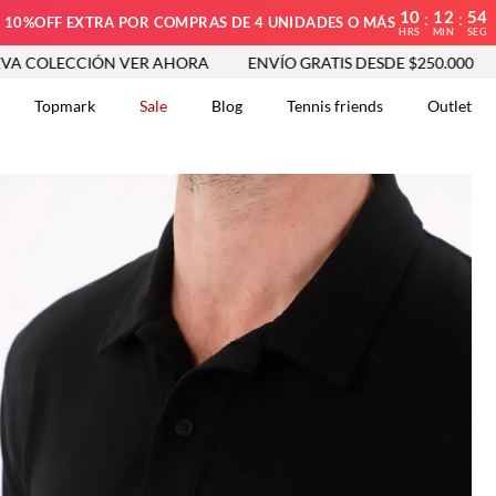
10
12
53
:
:
10%OFF EXTRA POR COMPRAS DE 4 UNIDADES O MÁS
HRS
MIN
SEG
ECCIÓN VER AHORA
ENVÍO GRATIS DESDE $250.000
NUEV
Topmark
Sale
Blog
Tennis friends
Outlet
DOS