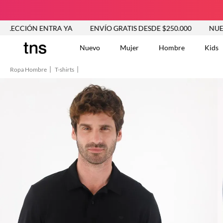
IÓN ENTRA YA
ENVÍO GRATIS DESDE $250.000
NUEVA COL
Nuevo
Mujer
Hombre
Kids
Ropa Hombre
T-shirts
TÉRMINOS MÁS BUSCA
Vestidos
1
.
Blusas
2
.
Jeans Mujer
3
.
Chaleco
4
.
Falda
5
.
Vestido
6
.
Chaqueta
7
.
Short
8
.
Bermuda
9
.
Camisetas Mujer
10
.