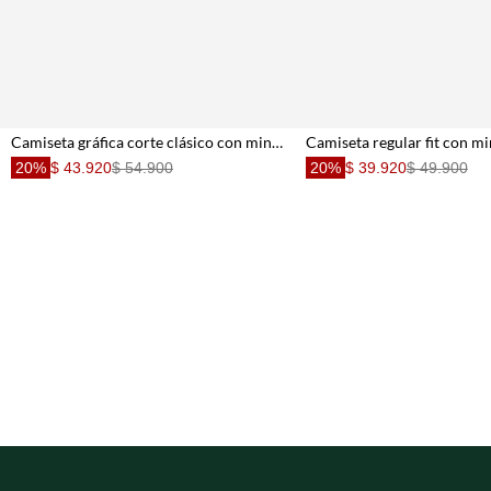
Camiseta gráfica corte clásico con mini perro en algodón blanco para hombre
20%
$ 43.920
$ 54.900
20%
$ 39.920
$ 49.900