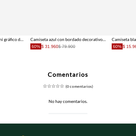
Camiseta regular fit con mini gráfico de pez en algodón verde para hombre
Camiseta azul con bordado decorativo para hombre
60%
$ 31.960
$ 79.900
60%
$ 15.9
Comentarios
☆
☆
☆
☆
☆
(0 comentarios)
No hay comentarios.