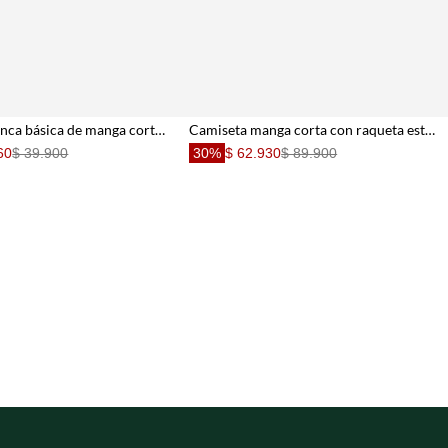
Camiseta blanca básica de manga corta para hombre
Camiseta manga corta con raqueta estampada verde para hombre
60
$ 39.900
30%
$ 62.930
$ 89.900