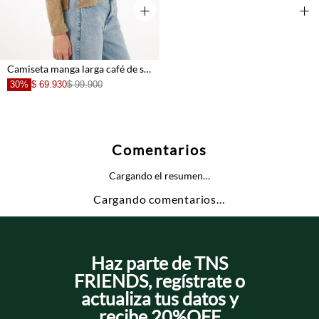
+
+
Camiseta manga larga café de silueta ajustada para mujer
30%
$ 69.930
$ 99.900
Comentarios
Cargando el resumen…
Cargando comentarios…
Haz parte de TNS
FRIENDS, regístrate o
actualiza tus datos y
recibe 20%OFF