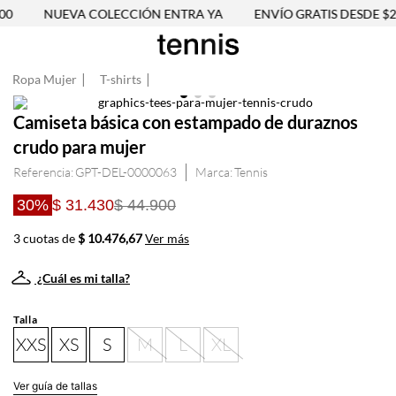
0
NUEVA COLECCIÓN ENTRA YA
ENVÍO GRATIS DESDE $25
Ropa Mujer
T-shirts
Camiseta básica con estampado de duraznos
crudo para mujer
Referencia
:
GPT-DEL-0000063
Tennis
30%
$ 31.430
$ 44.900
3 cuotas de
$ 10.476,67
Ver más
¿Cuál es mi talla?
Talla
XXS
XS
S
M
L
XL
Ver guía de tallas