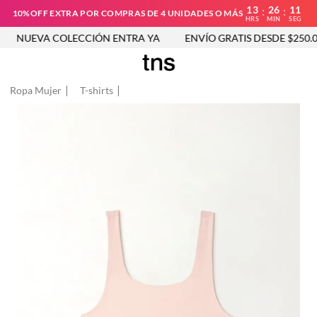
13
26
11
:
:
10%OFF EXTRA POR COMPRAS DE 4 UNIDADES O MÁS
HRS
MIN
SEG
NUEVA COLECCIÓN ENTRA YA
ENVÍO GRATIS DESDE $250.00
Ropa Mujer
T-shirts