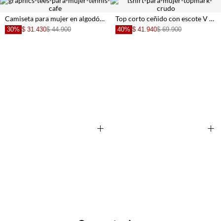
Camiseta para mujer en algodón café fit clásico con tigres
Top corto ceñido con escote V cruzado en algodón crudo para mujer
30%
$ 31.430
$ 44.900
40%
$ 41.940
$ 69.900
+
+