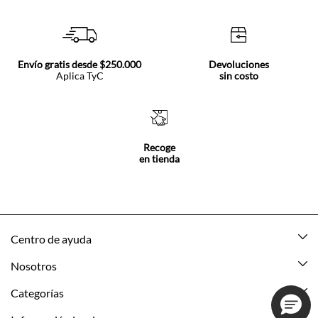
Envío gratis desde $250.000
Devoluciones
Aplica TyC
sin costo
Recoge
en tienda
Centro de ayuda
Mis pedidos
Nosotros
Rastrea tu pedido
Acerca de Tennis
Categorías
Devoluciones
Tennis Ecuador
Nuevo