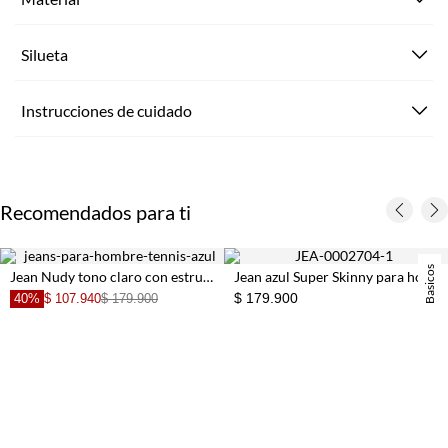
Silueta
Instrucciones de cuidado
Recomendados para ti
Basicos
Jean Nudy tono claro con estructura ligera para hombre
Jean azul Super Skinny para hombre
$ 179.900
40%
$ 107.940
$ 179.900