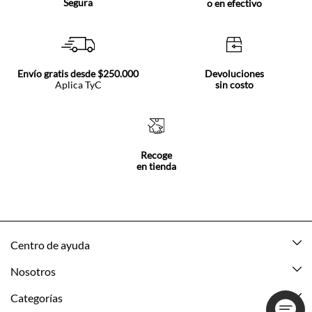
Segura
o en efectivo
Envío gratis desde $250.000
Devoluciones
Aplica TyC
sin costo
Recoge
en tienda
Centro de ayuda
Mis pedidos
Nosotros
Rastrea tu pedido
Acerca de Tennis
Categorías