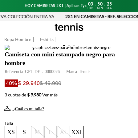
03
50
25
:
:
HOY CAMISETAS 2X1 | Aplican Tyc
HRS
MIN
SEG
VA COLECCIÓN ENTRA YA
2X1 EN CAMISETAS - REF. SELECCIO
Ropa Hombre
T-shirts
Camiseta con mini estampado negro para
hombre
Referencia
:
GPT-DEL-0000076
Tennis
40%
$ 29.940
$ 49.900
3 cuotas de
$ 9.980
Ver más
¿Cuál es mi talla?
Talla
XS
S
M
L
XL
XXL