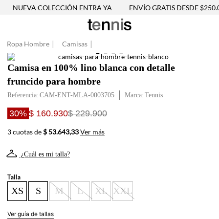
NUEVA COLECCIÓN ENTRA YA
ENVÍO GRATIS DESDE $250.0
Ropa Hombre
Camisas
Camisa en 100% lino blanca con detalle
fruncido para hombre
Referencia
:
CAM-ENT-MLA-0003705
Tennis
30%
$ 160.930
$ 229.900
3 cuotas de
$ 53.643,33
Ver más
¿Cuál es mi talla?
Talla
XS
S
M
L
XL
XXL
Ver guía de tallas