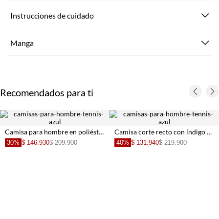
Instrucciones de cuidado
Manga
Recomendados para ti
Camisa para hombre en poliéster azul rayas fit relajado
Camisa corte recto con índigo preteñido en algodón azul para hombre
30%
$ 146.930
$ 209.900
40%
$ 131.940
$ 219.900