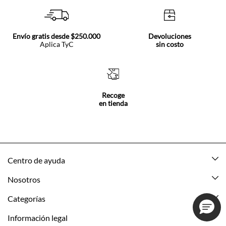
Envío gratis desde $250.000
Devoluciones
Aplica TyC
sin costo
Recoge
en tienda
Centro de ayuda
Mis pedidos
Nosotros
Rastrea tu pedido
Acerca de Tennis
Categorías
Devoluciones
Tennis Ecuador
Nuevo
Información legal