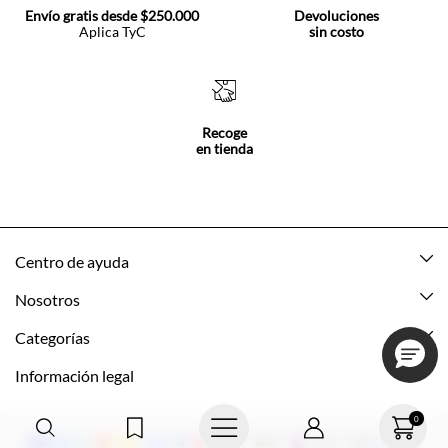
Envío gratis desde $250.000
Devoluciones
Aplica TyC
sin costo
Recoge
en tienda
Centro de ayuda
Mis pedidos
Nosotros
Rastrea tu pedido
Acerca de Tennis
Categorías
Devoluciones
Tennis Ecuador
Nuevo
Información legal
Mi cuenta
Nuestras tiendas
Mujer
Promociones vigentes
0
Cómo comprar
Tns Friends
Hombre
Política de envio y devolución