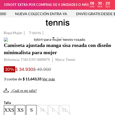
08
30
19
:
:
10%OFF EXTRA POR COMPRAS DE 4 UNIDADES O MÁS
HRS
MIN
SEG
00
NUEVA COLECCIÓN ENTRA YA
ENVÍO GRATIS DESDE $2
Ropa Mujer
T-shirts
Camiseta ajustada manga sisa rosada con diseño
minimalista para mujer
Referencia
:
TSH-ENT-0009070
Tennis
30%
$ 34.930
$ 49.900
3 cuotas de
$ 11.643,33
Ver más
¿Cuál es mi talla?
Talla
XXS
XS
S
M
L
XL