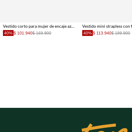
Vestido corto para mujer de encaje azul cielo entallado con escote corazón
40%
$ 101.940
$ 169.900
40%
$ 113.940
$ 189.900