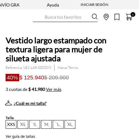
TIS DESDE $250.000
Ayuda
NUEVA COLECCIÓN VER AHORA
ENV
Busca tus favoritos
0
Vestido largo estampado con
textura ligera para mujer de
silueta ajustada
Referencia
:
VES-LAR-0002078
Tennis
40%
$ 125.940
$ 209.900
3 cuotas de
$ 41.980
Ver más
¿Cuál es mi talla?
Talla
XXS
XS
S
M
L
XL
Ver guía de tallas