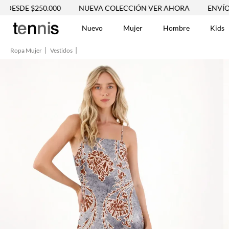
 $250.000
NUEVA COLECCIÓN VER AHORA
ENVÍO GRATIS 
Nuevo
Mujer
Hombre
Kids
Ropa Mujer
Vestidos
TÉRMINOS MÁS BUSCA
Vestidos
1
.
Blusas
2
.
Jeans Mujer
3
.
Chaleco
4
.
Falda
5
.
Vestido
6
.
Chaqueta
7
.
Short
8
.
Bermuda
9
.
Camisetas Mujer
10
.