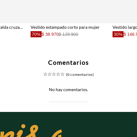
Vestido mini strapless con falda cruzada con amarre en terracota para mujer
Vestido estampado corto para mujer
70%
$ 38.970
$ 129.900
30%
$ 146.
Comentarios
☆
☆
☆
☆
☆
(0 comentarios)
No hay comentarios.