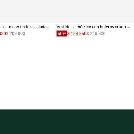
Vestido largo recto con textura calada a rayas en caramelo para mujer
Vestido asimétrico con boleros crudo para mujer
930
$ 209.900
50%
$ 124.950
$ 249.900