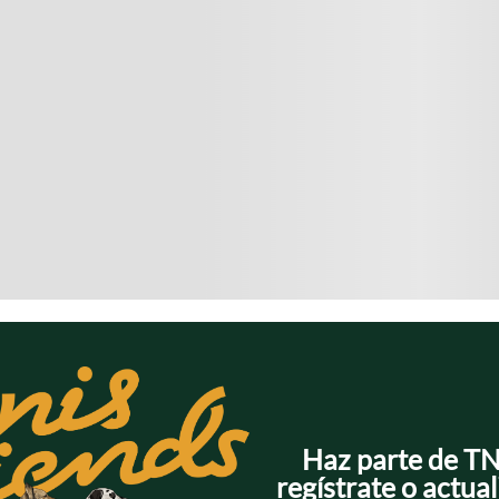
Haz parte de T
regístrate o actual