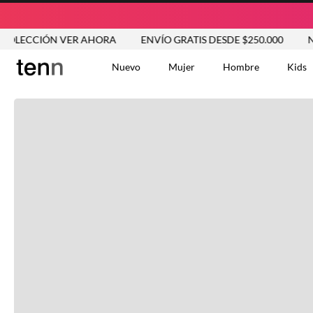
IÓN VER AHORA
ENVÍO GRATIS DESDE $250.000
NUEVA C
Nuevo
Mujer
Hombre
Kids
TÉRMINOS MÁS BUSCA
Tshirts
1
.
Vestidos
2
.
Jeans Mujer
3
.
Blusas
4
.
Chaleco
5
.
Falda
6
.
Chaqueta
7
.