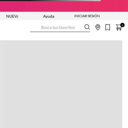
VA COLECCIÓN VER AHORA
Ayuda
ENVÍO GRATIS DESDE $250.000
Busca tus favoritos
0
Ver más información
Ver más
Ver guía de tallas
NO DISPONIBLE
ENVÍO GRATIS DESDE:
$ 250.000
Ver más
COMPRA SEGURA
Ver más
DEVOLUCIONES SIN COSTO
Ver más