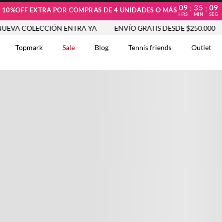
09
35
09
:
:
10%OFF EXTRA POR COMPRAS DE 4 UNIDADES O MÁS
HRS
MIN
SEG
OLECCIÓN ENTRA YA
ENVÍO GRATIS DESDE $250.000
NUE
Topmark
Sale
Blog
Tennis friends
Outlet
DOS
Comentarios