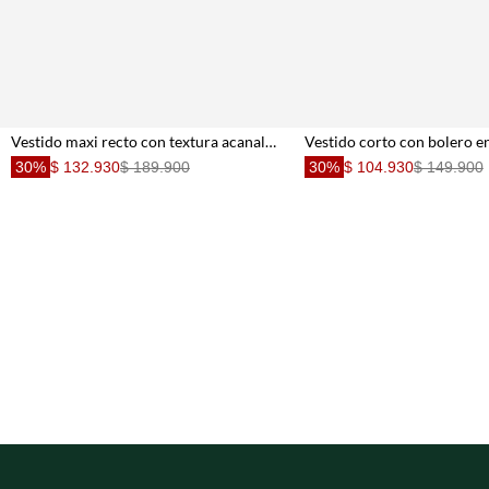
Vestido maxi recto con textura acanalada en camel para mujer
30%
$ 132.930
$ 189.900
30%
$ 104.930
$ 149.900