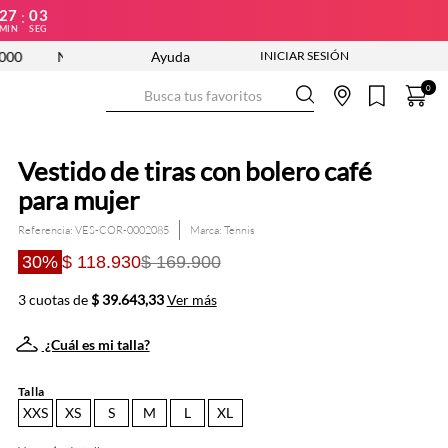
27
02
:
MIN
SEG
NUEVA COLECCIÓN ENTRA YA
Ayuda
ENVÍO GRATIS DESDE $250.000
Busca tus favoritos
0
Vestido de tiras con bolero café
para mujer
Referencia
:
VES-COR-0002085
Tennis
30%
$ 118.930
$ 169.900
3 cuotas de
$ 39.643,33
Ver más
¿Cuál es mi talla?
Talla
XXS
XS
S
M
L
XL