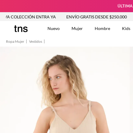
ÚLTIMA
LECCIÓN ENTRA YA
ENVÍO GRATIS DESDE $250.000
NUEVA
Nuevo
Mujer
Hombre
Kids
Ropa Mujer
Vestidos
TÉRMINOS MÁS BUSCA
Tshirts
1
.
Vestidos
2
.
Jeans Mujer
3
.
Blusas
4
.
Chaleco
5
.
Falda
6
.
Vestido
7
.
Chaqueta
8
.
Short
9
.
Camisetas Mujer
10
.