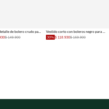
Vestido con detalle de bolero crudo para mujer
Vestido corto con boleros negro para mujer
930
$ 149.900
30%
$ 118.930
$ 169.900