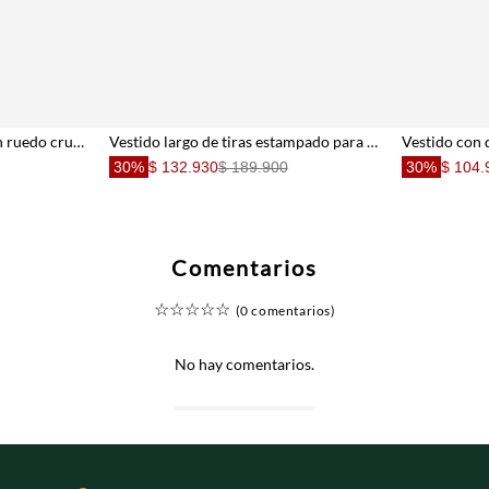
Vestido corto con bolero en ruedo crudo para mujer
Vestido largo de tiras estampado para mujer
30%
$ 132.930
$ 189.900
30%
$ 104.
Comentarios
☆
☆
☆
☆
☆
(0 comentarios)
No hay comentarios.