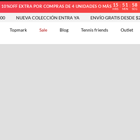
15
51
57
:
:
10%OFF EXTRA POR COMPRAS DE 4 UNIDADES O MÁS
HRS
MIN
SEG
NUEVA COLECCIÓN ENTRA YA
ENVÍO GRATIS DESDE $250.
Topmark
Sale
Blog
Tennis friends
Outlet
DOS
Comentarios