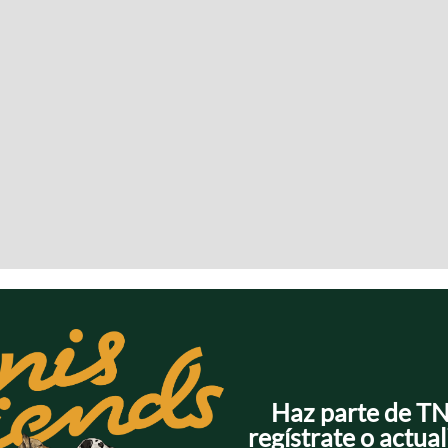
Haz parte de T
regístrate o actual