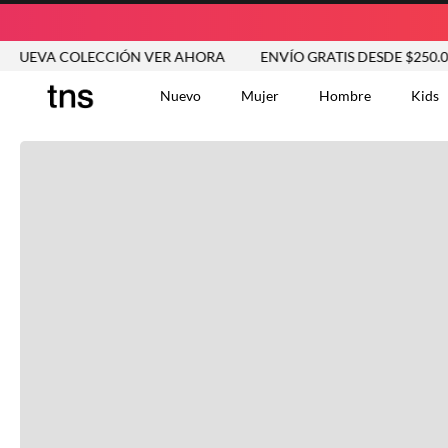
EVA COLECCIÓN VER AHORA
ENVÍO GRATIS DESDE $250.000
Nuevo
Mujer
Hombre
Kids
TÉRMINOS MÁS BUSCA
Vestidos
1
.
Blusas
2
.
Jeans Mujer
3
.
Chaleco
4
.
Falda
5
.
Vestido
6
.
Chaqueta
7
.